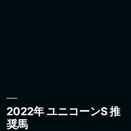
2022年 ユニコーンS 推
奨馬