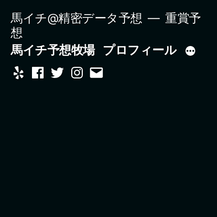
コ
馬イチ@精密データ予想
重賞予
ン
想
テ
馬イチ予想牧場
プロフィール
ン
Yelp
Facebook
Twitter
Instagram
メ
ツ
ー
へ
ル
ス
キ
ッ
プ