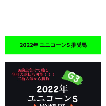
2022
年
ユニコーン
S
推奨馬