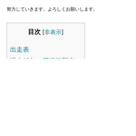
努力していきます。よろしくお願いします。
目次
[
非表示
]
出走表
過去10年の三連単配当
消去データ
消去データ突破馬
データクリア馬全頭診断
推奨馬
出走表