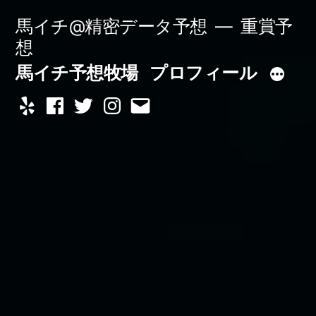
コ
馬イチ@精密データ予想
重賞予
ン
想
テ
馬イチ予想牧場
プロフィール
ン
Yelp
Facebook
Twitter
Instagram
メ
ツ
ー
へ
ル
ス
キ
ッ
プ