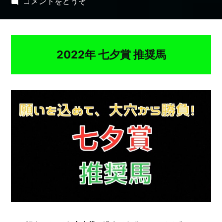
稿
(2022
コメントをどうぞ
者:
年
七
夕
2022
年
七夕賞
推奨馬
賞
推
奨
馬)