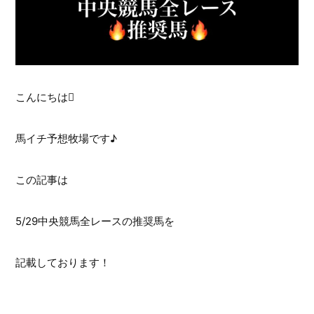
こんにちは
馬イチ予想牧場です♪
この記事は
5/29中央競馬全レースの推奨馬を
記載しております！
・血統